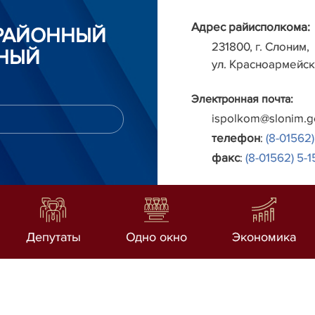
Адрес райисполкома:
РАЙОННЫЙ
231800, г. Слоним,
НЫЙ
ул. Красноармейск
Электронная почта:
ispolkom@slonim.g
телефон
:
(8-01562)
факс
:
(8-01562) 5-1
Депутаты
Одно окно
Экономика