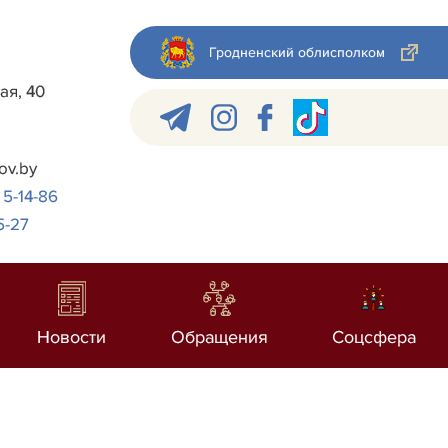
Гродненский облисполком
ая, 40
ov.by
 5-14-86
5-27
Новости
Обращения
Соцсфера