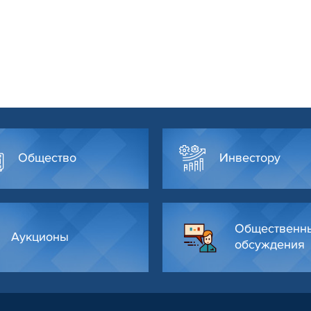
Общество
Инвестору
Общественн
Аукционы
обсуждения