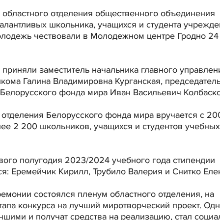
 областного отделения общественного объединения
талантливых школьника, учащихся и студента учрежд
олодежь чествовали в Молодежном центре Гродно 24
 приняли заместитель начальника главного управлен
кома Галина Владимировна Курганская, председател
 Белорусского фонда мира Иван Васильевич Колбаск
 отделения Белорусского фонда мира вручается с 20
лее 2 200 школьников, учащихся и студентов учебных
вого полугодия 2023/2024 учебного года стипендии
ся: Еремейчик Кирилл, Трубило Валерия и Снитко Еле
емонии состоялся пленум областного отделения, на
тапа конкурса на лучший миротворческий проект. Од
чшими и получат средства на реализацию, стал соци