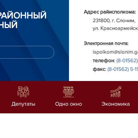
Адрес райисполкома:
РАЙОННЫЙ
231800, г. Слоним,
НЫЙ
ул. Красноармейск
Электронная почта:
ispolkom@slonim.g
телефон
:
(8-01562)
факс
:
(8-01562) 5-1
Депутаты
Одно окно
Экономика