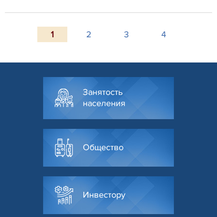
1
2
3
4
Занятость
населения
Общество
Инвестору