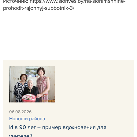
Источник: https://www.slonves.by/na-slonimshhine-
prohodit-rajonnyj-subbotnik-3/
06.08.2026
Новости района
И в 90 лет – пример вдохновения для
учителей